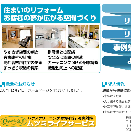
最新のお知らせ
求人情報
2007年12月27日 ホームページを開設いたしました。
20歳から40歳
●未経験者歓迎
●人と接する機会も
●施工管理技師、建
●未経験者の場合は、
株
〒
ＴＥ
203