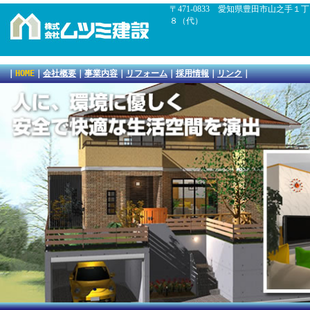
〒471-0833 愛知県豊田市山之手
８（代）
｜
HOME
｜
会社概要
｜
事業内容
｜
リフォーム
｜
採用情報
｜
リンク
｜